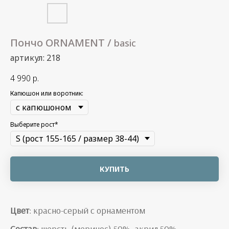
Пончо ORNAMENT /
basic
артикул: 218
4 990
р.
Капюшон или воротник:
Выберите рост*
КУПИТЬ
Цвет
: красно-серый с орнаментом
Состав
: шерсть (меринос) 50%, акрил 50%